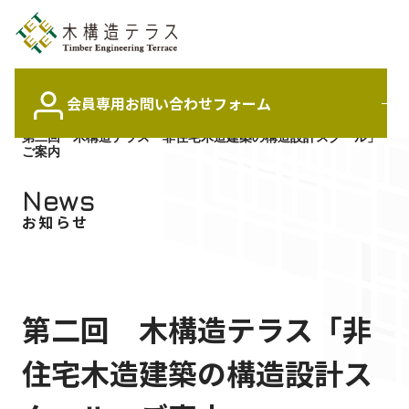
会員専用
お問い合わせフォーム
Top
News
第二回 木構造テラス「非住宅木造建築の構造設計スクール」
ご案内
News
最新情報
News
お知らせ
About us
木構造テラスについて
第二回 木構造テラス「非
School
定期スクール情報
住宅木造建築の構造設計ス
Member