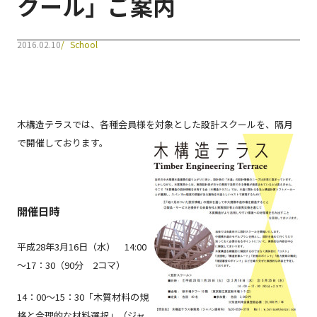
クール」ご案内
会員一覧
2016.02.10
School
Joining
入会案内
Contact
木構造テラスでは、各種会員様を対象とした設計スクールを、隔月
お問い合わせ
で開催しております。
Log in
Log in
開催日時
平成28年3月16日（水） 14:00
～17：30（90分 2コマ）
14：00～15：30「木質材料の規
格と合理的な材料選択」（ジャ