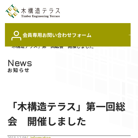
会員専用
お問い合わせフォーム
Top
News
「木構造テラス」第一回総会 開催しました
News
News
最新情報
お知らせ
About us
木構造テラスについて
「木構造テラス」第一回総
School
定期スクール情報
会 開催しました
Member
2015.12.09
Information