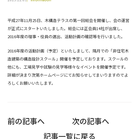
会員一覧
平成27年11月25日、木構造テラスの第一回総会を開催し、会の運営
Joining
が正式にスタートいたしました。総会には正会員14社が出席し、
入会案内
2016年度の理事・役員の選出、活動計画の確認等を行いました。
Contact
2016年度の活動計画（予定）といたしまして、隔月での「非住宅木
お問い合わせ
造建築の構造設計スクール」開催を予定しております。スクールの
他にも、工場見学や試験の見学等様々なイベントを開催予定です。
詳細が決まり次第ホームページにてお知らせしてまいりますのでよ
Log in
Log in
ろしくお願いいたします。
前の記事へ
次の記事へ
記事一覧に戻る